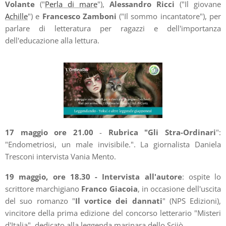
Volante
("
Perla di mare
"),
Alessandro Ricci
("Il giovane
Achille
") e
Francesco Zamboni
("Il sommo incantatore"), per
parlare di letteratura per ragazzi e dell'importanza
dell'educazione alla lettura.
17 maggio ore 21.00
-
Rubrica "Gli Stra-Ordinari
":
"Endometriosi, un male invisibile.". La giornalista Daniela
Tresconi intervista Vania Mento.
19 maggio, ore 18.30 - Intervista all'autore
: ospite lo
scrittore marchigiano
Franco Giacoia
, in occasione dell'uscita
del suo romanzo "
Il vortice dei dannati
" (NPS Edizioni),
vincitore della prima edizione del concorso letterario "Misteri
d'Italia", dedicato alla leggenda marinara dello Scijò.