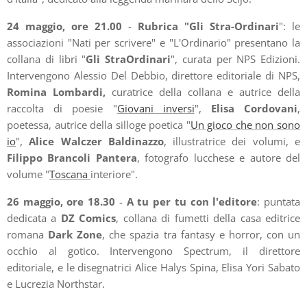
24 maggio, ore 21.00
-
Rubrica "Gli Stra-Ordinari
": le
associazioni "Nati per scrivere" e "L'Ordinario" presentano la
collana di libri "
Gli StraOrdinari
", curata per NPS Edizioni.
Intervengono Alessio Del Debbio, direttore editoriale di NPS,
Romina Lombardi,
curatrice della collana e autrice della
raccolta di poesie "
Giovani inversi
",
Elisa Cordovani
,
poetessa, autrice della silloge poetica "
Un gioco che non sono
io
",
Alice Walczer Baldinazzo
, illustratrice dei volumi, e
Filippo Brancoli Pantera
, fotografo lucchese e autore del
volume "
Toscana
interiore".
26 maggio, ore 18.30
-
A tu per tu con l'editore
: puntata
dedicata a
DZ Comics
, collana di fumetti della casa editrice
romana
Dark Zone
, che spazia tra fantasy e horror, con un
occhio al gotico. Intervengono Spectrum, il direttore
editoriale, e le disegnatrici Alice Halys Spina, Elisa Yori Sabato
e Lucrezia Northstar.