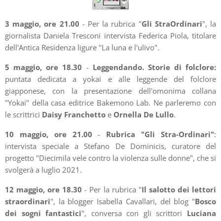
3 maggio, ore 21.00
- Per la rubrica "
Gli StraOrdinari
", la
giornalista Daniela Tresconi intervista Federica Piola, titolare
dell'Antica Residenza ligure "La luna e l'ulivo".
5 maggio, ore 18.30
-
Leggendando. Storie di folclore:
puntata dedicata a yokai e alle leggende del folclore
giapponese, con la presentazione dell'omonima collana
"Yokai" della casa editrice Bakemono Lab. Ne parleremo con
le scrittrici
Daisy Franchetto
e
Ornella De Lullo
.
10 maggio, ore 21.00
-
Rubrica "Gli Stra-Ordinari"
:
intervista speciale a Stefano De Dominicis, curatore del
progetto "Diecimila vele contro la violenza sulle donne", che si
svolgerà a luglio 2021.
12 maggio, ore 18.30
- Per la rubrica "
Il salotto dei lettori
straordinari
", la blogger Isabella Cavallari, del blog "
Bosco
dei sogni fantastici
", conversa con gli scrittori
Luciana