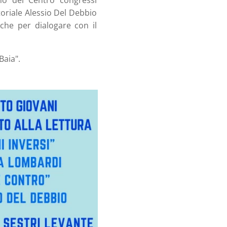
rno del Centro congressi
itoriale Alessio Del Debbio
nche per dialogare con il
Baia".