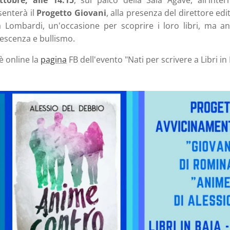
tobre, alle 14.15
, sul palco della Sala Agave, all'inte
senterà il
Progetto Giovani
, alla presenza del direttore ed
a Lombardi, un'occasione per scoprire i loro libri, ma a
lescenza e bullismo.
è online la
pagina
FB dell'evento "Nati per scrivere a Libri in 