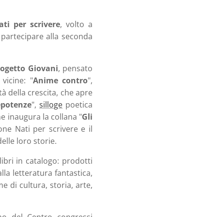
ati per scrivere
, volto a
er partecipare alla seconda
rogetto Giovani
, pensato
vicine: "
Anime contro
",
ltà della crescita, che apre
repotenze
",
silloge
poetica
he inaugura la collana "
Gli
one Nati per scrivere e il
elle loro storie.
libri in catalogo: prodotti
lla letteratura fantastica,
 di cultura, storia, arte,