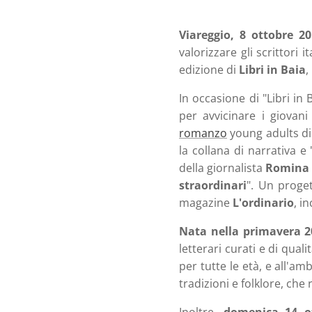
Viareggio, 8 ottobre 2
valorizzare gli scrittori 
edizione di
Libri in Baia
,
In occasione di "Libri in 
per avvicinare i giovani
romanzo
young adults d
la collana di narrativa e 
della giornalista
Romina
straordinari
". Un proget
magazine
L'ordinario
, i
Nata nella primavera 2
letterari curati e di qual
per tutte le età, e all'a
tradizioni e folklore, che 