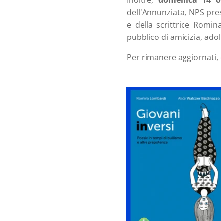
Inoltre,
domenica 14 ot
dell'Annunziata, NPS pre
e della scrittrice Romin
pubblico di amicizia, ado
Per rimanere aggiornati, 