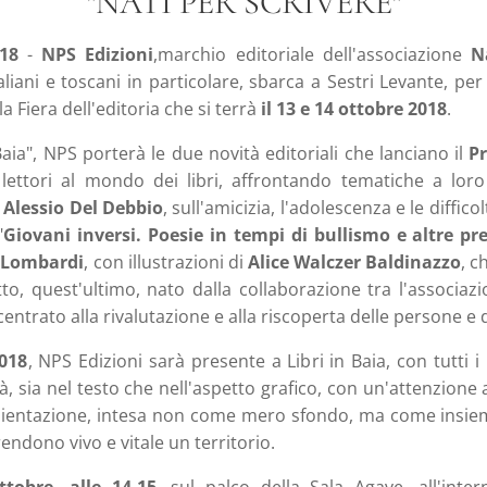
"NATI PER SCRIVERE"
018
-
NPS Edizioni
,marchio editoriale dell'associazione
N
italiani e toscani in particolare, sbarca a Sestri Levante, p
 la Fiera dell'editoria che si terrà
il 13 e 14 ottobre 2018
.
Baia", NPS porterà le due novità editoriali che lanciano il
P
 lettori al mondo dei libri, affrontando tematiche a loro 
i
Alessio Del Debbio
, sull'amicizia, l'adolescenza e le diffico
"
Giovani inversi. Poesie in tempi di bullismo e altre p
 Lombardi
, con illustrazioni di
Alice Walczer Baldinazzo
, c
to, quest'ultimo, nato dalla collaborazione tra l'associazi
ncentrato alla rivalutazione e alla riscoperta delle persone e d
018
, NPS Edizioni sarà presente a Libri in Baia, con tutti i 
ità, sia nel testo che nell'aspetto grafico, con un'attenzione a
mbientazione, intesa non come mero sfondo, ma come insieme
rendono vivo e vitale un territorio.