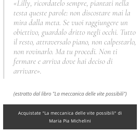
«Lilly, ricordatelo sempre, piantati nella
testa queste parole: non discostare mai la
mira dalla meta. Se vuoi raggiungere un
obiettivo, guardalo dritto negli occhi. Tutto
il resto, attraversalo piano, non calpestarlo,
non rovinarlo. Ma tu procedi. Non ti
fermare e arriva dove hai deciso di
arrivare».
(estratto dal libro "La meccanica delle vite possibili")
Acquistate "La meccanica delle vite possibili" di
Maria Pia Michelini