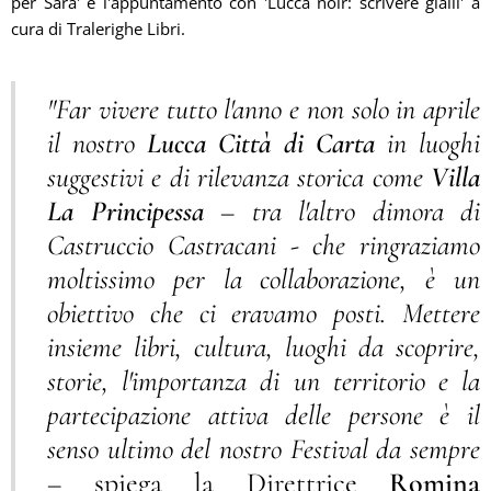
per Sara' e l'appuntamento con 'Lucca noir: scrivere gialli' a
cura di Tralerighe Libri.
"Far vivere tutto l'anno e non solo in aprile
il nostro
Lucca Città di Carta
in luoghi
suggestivi e di rilevanza storica come
Villa
La Principessa
– tra l'altro dimora di
Castruccio Castracani - che ringraziamo
moltissimo per la collaborazione, è un
obiettivo che ci eravamo posti. Mettere
insieme libri, cultura, luoghi da scoprire,
storie, l'importanza di un territorio e la
partecipazione attiva delle persone è il
senso ultimo del nostro Festival da sempre
–
spiega la Direttrice
Romina