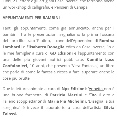
Libri, 21 lettere e gli artigiani Casa Inverse, che terranno anche
un workshop di calligrafia, e Pensieri di Canapa.
APPUNTAMENTI PER BAMBINI
Tanti gli appuntamenti, come già annunciato, anche per i
bambini. Tra le presentazioni segnaliamo la prima Toscana
del libro illustrato 'Plutino, il cane dell'Appennino' di
Romina
Lombardi
e
Elisabetta Donaglia
edito da Casa Inverse, 'Io e
le mie famiglie' a cura di
GD Edizioni
e l'appuntamento con
una delle più giovani autrici pubblicate,
Camilla Luce
Confalonieri
, 10 anni, che presenta 'Vera Fantasia', un libro
che parla di come la fantasia riesca a farci superare anche le
cose più brutte.
Due le letture animate a cura di
Nps Edizioni
: '
Annetta
non è
una buona forchetta' di
Patrizia Mazzini
e '
Tito
il dito e
l'alieno scoppiettante' di
Maria Pia Michelini.
'Disegna la tua
streghina' è invece il laboratorio a cura dell'artista
Silvia
Talassi.