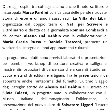
Oltre agli ospiti, tra cui segnaliamo anche il noto scrittore e
naturopata
Marco Pardini
con 'La casa delle parole ritrovate.
Storia di erbe e di amori sussurrati',
La Villa dei Libri
,
organizzata dal doppio team di
Nati per Scrivere
e
L'Ordinario
e diretta dalla giornalista
Romina Lombardi
e
dall'editore
Alessio Del Debbio
con la collaborazione di
Maria Grazia Russo
e
Daniela Tresconi,
promette un
weekend all'insegna di tanti appuntamenti culturali.
In programma infatti sono previsti laboratori e presentazioni
per bambini, workshop di scrittura creativa e calligrafia,
mostre, dimostrazioni di danze storiche a cura di Studiorum
Lucca e stand di editori e artigiani. Tra le presentazioni da
appuntare anche l'anteprima del fumetto
'L'ultimo viaggio
degli Stregh
i' scritto da
Alessio Del Debbio
e illustrato da
Silvia Talassi,
un progetto nato in collaborazione con il
Museo italiano dell'Immaginario Folkloristico, la
presentazione del nuovo libro di
Salvatore Liggeri
'Lettere