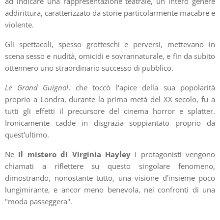
ad indicare una rappresentazione teatrale, un intero genere
addirittura, caratterizzato da storie particolarmente macabre e
violente.
Gli spettacoli, spesso grotteschi e perversi, mettevano in
scena sesso e nudità, omicidi e sovrannaturale, e fin da subito
ottennero uno straordinario successo di pubblico.
Le
Grand Guignol
, che toccò l'apice della sua popolarità
proprio a Londra, durante la prima metà del XX secolo, fu a
tutti gli effetti il precursore del cinema horror e splatter.
Ironicamente cadde in disgrazia soppiantato proprio da
quest'ultimo.
Ne
Il mistero di Virginia Hayley
i protagonisti vengono
chiamati a riflettere su questo singolare fenomeno,
dimostrando, nonostante tutto, una visione d'insieme poco
lungimirante, e ancor meno benevola, nei confronti di una
"moda passeggera".