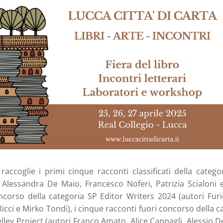
raccoglie i primi cinque racconti classificati della cate
Alessandra De Maio, Francesco Noferi, Patrizia Scialoni e 
ncorso della categoria SP Editor Writers 2024 (autori Furio
cci e Mirko Tondi), i cinque racconti fuori concorso della c
lley Project (autori Franco Amato, Alice Cappagli, Alessio 