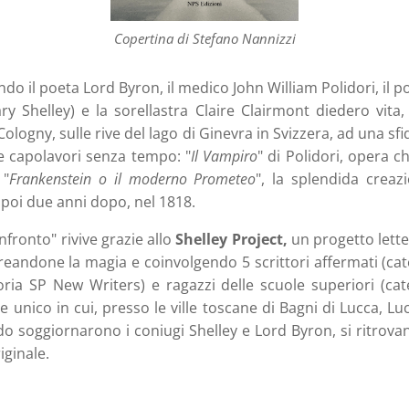
Copertina di Stefano Nannizzi
do il poeta Lord Byron, il medico John William Polidori, il 
 Shelley) e la sorellastra Claire Clairmont diedero vita, 
 Cologny, sulle rive del lago di Ginevra in Svizzera, ad una sfi
e capolavori senza tempo: "
Il Vampiro
" di Polidori, opera c
 "
Frankenstein o il moderno Prometeo
", la splendida creaz
 poi due anni dopo, nel 1818.
onfronto" rivive grazie allo
Shelley Project,
un progetto lette
reandone la magia e coinvolgendo 5 scrittori affermati (cat
oria SP New Writers) e ragazzi delle scuole superiori (ca
 unico in cui, presso le ville toscane di Bagni di Lucca, Lu
do soggiornarono i coniugi Shelley e Lord Byron, si ritrova
iginale.