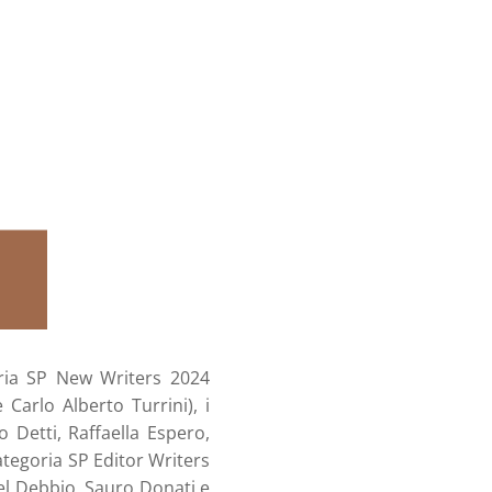
goria SP New Writers 2024
Carlo Alberto Turrini), i
 Detti, Raffaella Espero,
ategoria SP Editor Writers
Del Debbio, Sauro Donati e