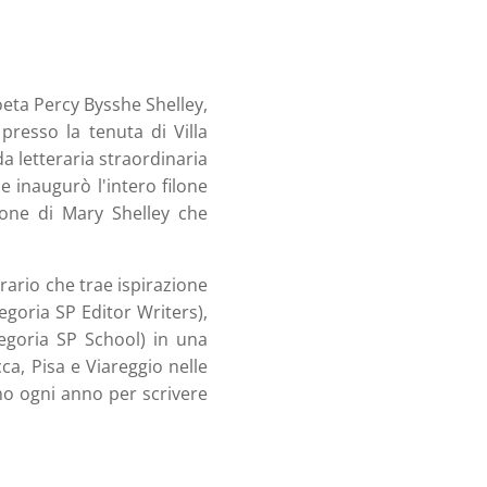
poeta Percy Bysshe Shelley,
presso la tenuta di Villa
da letteraria straordinaria
he inaugurò l'intero filone
ione di Mary Shelley che
rario che trae ispirazione
egoria SP Editor Writers),
tegoria SP School) in una
cca, Pisa e Viareggio nelle
no ogni anno per scrivere