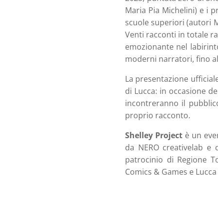
Maria Pia Michelini) e i p
scuole superiori (autori M
Venti racconti in totale r
emozionante nel labirinto
moderni narratori, fino all
La presentazione ufficial
di Lucca: in occasione del
incontreranno il pubblic
proprio racconto.
Shelley Project
è un eve
da NERO creativelab e d
patrocinio di Regione To
Comics & Games e Lucca 