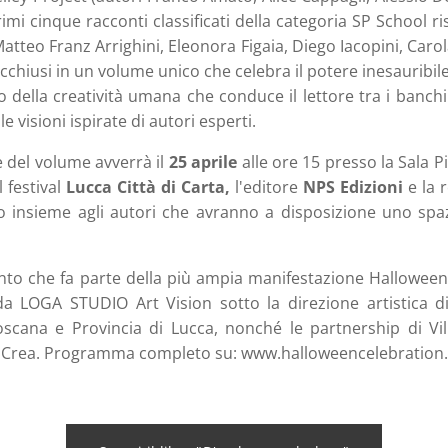
rimi cinque racconti classificati della categoria SP School ri
atteo Franz Arrighini, Eleonora Figaia, Diego Iacopini, Carol
acchiusi in un volume unico che celebra il potere inesauribile
 della creatività umana che conduce il lettore tra i banchi
e visioni ispirate di autori esperti.
e del volume avverrà il
25 aprile
alle ore 15 presso la Sala P
 festival
Lucca Città di Carta,
l'editore
NPS Edizioni
e la 
o insieme agli autori che avranno a disposizione uno spa
nto che fa parte della più ampia manifestazione Halloween
a LOGA STUDIO Art Vision sotto la direzione artistica di
scana e Provincia di Lucca, nonché le partnership di Vil
Crea. Programma completo su: www.halloweencelebration.