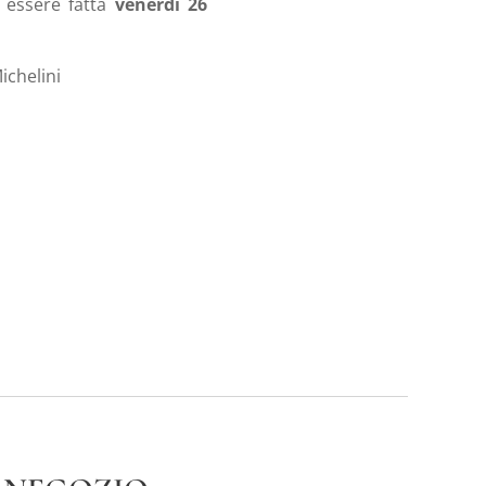
à essere fatta
venerdì 26
ichelini