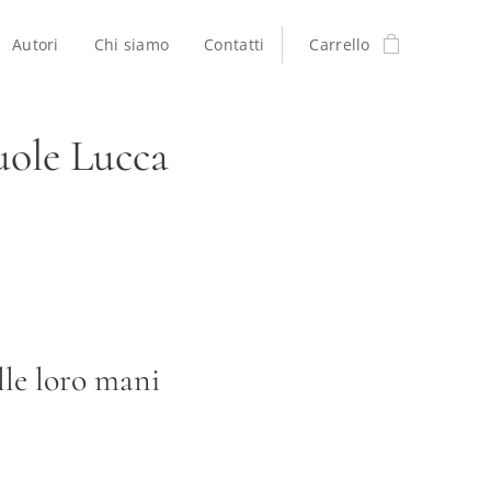
Autori
Chi siamo
Contatti
Carrello
uole Lucca
lle loro mani