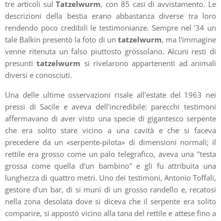
tre articoli sul
Tatzelwurm
, con 85 casi di avvistamento. Le
descrizioni della bestia erano abbastanza diverse tra loro
rendendo poco credibili le testimonianze. Sempre nel '34 un
tale Balkin presentò la foto di un
tatzelwurm
, ma l'immagine
venne ritenuta un falso piuttosto grossolano. Alcuni resti di
presunti
tatzelwurm
si rivelarono appartenenti ad animali
diversi e conosciuti.
Una delle ultime osservazioni risale all'estate del 1963 nei
pressi di Sacile e aveva dell'incredibile: parecchi testimoni
affermavano di aver visto una specie di gigantesco serpente
che era solito stare vicino a una cavità e che si faceva
precedere da un «serpente-pilota» di dimensioni normali; il
rettile era grosso come un palo telegrafico, aveva una "testa
grossa come quella d'un bambino" e gli fu attribuita una
lunghezza di quattro metri. Uno dei testimoni, Antonio Toffali,
gestore d'un bar, di si munì di un grosso randello e, recatosi
nella zona desolata dove si diceva che il serpente era solito
comparire, si appostò vicino alla tana del rettile e attese fino a