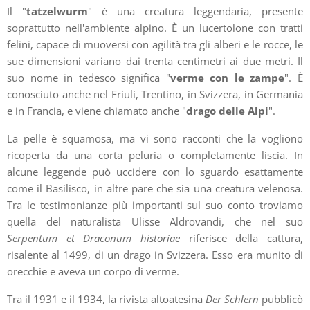
Il "
tatzelwurm
" è una creatura leggendaria, presente
soprattutto nell'ambiente alpino. È un lucertolone con tratti
felini, capace di muoversi con agilità tra gli alberi e le rocce, le
sue dimensioni variano dai trenta centimetri ai due metri. Il
suo nome in tedesco significa "
verme con le zampe
". È
conosciuto anche nel Friuli, Trentino, in Svizzera, in Germania
e in Francia, e viene chiamato anche "
drago delle Alpi
".
La pelle è squamosa, ma vi sono racconti che la vogliono
ricoperta da una corta peluria o completamente liscia. In
alcune leggende può uccidere con lo sguardo esattamente
come il Basilisco, in altre pare che sia una creatura velenosa.
Tra le testimonianze più importanti sul suo conto troviamo
quella del naturalista Ulisse Aldrovandi, che nel suo
Serpentum et Draconum historiae
riferisce della cattura,
risalente al 1499, di un drago in Svizzera. Esso era munito di
orecchie e aveva un corpo di verme.
Tra il 1931 e il 1934, la rivista altoatesina
Der Schlern
pubblicò