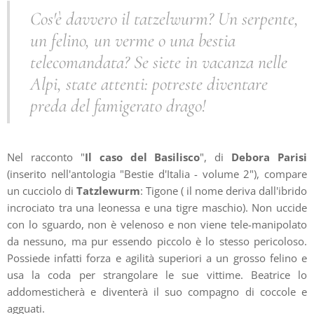
Cos'è davvero il tatzelwurm? Un serpente,
un felino, un verme o una bestia
telecomandata? Se siete in vacanza nelle
Alpi, state attenti: potreste diventare
preda del famigerato drago!
Nel racconto "
Il caso del Basilisco
", di
Debora Parisi
(inserito nell'antologia "Bestie d'Italia - volume 2"), compare
un cucciolo di
Tatzlewurm
: Tigone ( il nome deriva dall'ibrido
incrociato tra una leonessa e una tigre maschio). Non uccide
con lo sguardo, non è velenoso e non viene tele-manipolato
da nessuno, ma pur essendo piccolo è lo stesso pericoloso.
Possiede infatti forza e agilità superiori a un grosso felino e
usa la coda per strangolare le sue vittime. Beatrice lo
addomesticherà e diventerà il suo compagno di coccole e
agguati.